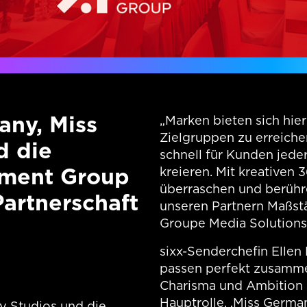
any, Miss
„Marken bieten sich hie
Zielgruppen zu erreichen
d die
schnell für Kunden jede
nment Group
kreieren. Mit kreativen
überraschen und berühr
Partnerschaft
unseren Partnern Maßstä
Groupe Media Solutions
sixx-Senderchefin Ellen 
passen perfekt zusamm
Charisma und Ambition 
Hauptrolle. ‚Miss Germa
y Studios und die