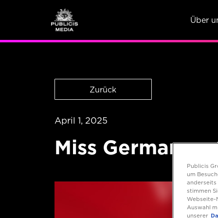
Über u
Zurück
April 1, 2025
Miss Germany x 
Publicis G
um Besuche
anderseits 
stimmen Si
Webseite-N
Auswahl mi
unserer
Da