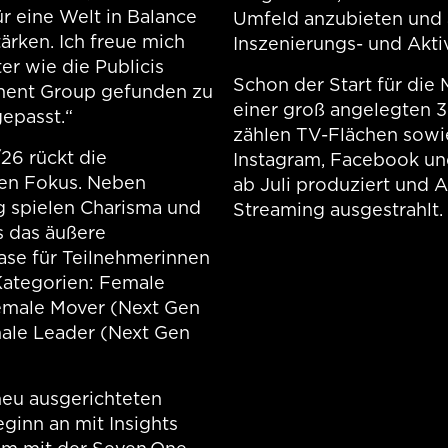
r eine Welt in Balance
Umfeld anzubieten und 
ärken. Ich freue mich
Inszenierungs- und Akti
ter wie die Publicis
Schon der Start für die
ment Group gefunden zu
einer groß angelegten
gepasst.“
zählen TV-Flächen sowie
26 rückt die
Instagram, Facebook un
den Fokus. Neben
ab Juli produziert und
 spielen Charisma und
Streaming ausgestrahlt.
s das äußere
se für Teilnehmerinnen
 Kategorien: Female
emale Mover (Next Gen
ale Leader (Next Gen
neu ausgerichteten
ginn an mit Insights