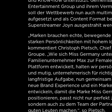
und Know-how unterstützt. Gemeinsa
Entertainment Group und ihrem Verm
soll der Wettbewerb nun auch multim
aufgesetzt und als Content Format be
Superstreamer Joyn ausgestrahlt wer
„Marken brauchen echte, bewegende
starken Persönlichkeiten mit hohem Id
kommentiert Christoph Pietsch, Chief
Groupe. „Wie sich Miss Germany unt
Familienunternehmer Max zur Fema
Plattform entwickelt, halten wir pers
und mutig, unternehmerisch für richtig
langfristige Aufgabe, nun gemeinsam
neue Brand Experience und ein Mark
entwickeln, damit die Marke Miss Ge
positionieren, passt nicht nur perfek
sondern auch zu dem Team der Partne
guten Leuten machen.“, so Pietsch.