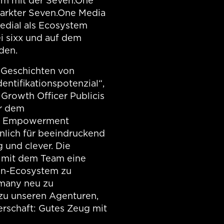
m mit der Seven.One
arkter Seven.One Media
edial als Ecosystem
i sixx und auf dem
den.
 Geschichten von
entifikationspotenzial“,
 Growth Officer Publicis
er dem
le Empowerment
önlich für beeindruckend
 und clever. Die
 mit dem Team eine
en-Ecosystem zu
rmany neu zu
t zu unseren Agenturen,
rschaft: Gutes Zeug mit