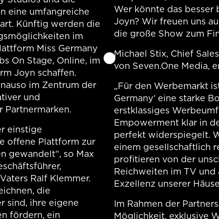
Wer könnte das besser b
n eine umfangreiche
Joyn? Wir freuen uns a
rt. Künftig werden die
die große Show zum Fin
gsmöglichkeiten im
attform Miss Germany
Michael Stix, Chief Sal
s On Stage, Online, im
von Seven.One Media, e
rm Joyn schaffen.
nauso im Zentrum der
„Für den Werbemarkt ist
tiver und
Germany‘ eine starke Bo
r Partnermarken.
erstklassiges Werbeumfe
Empowerment klar in den
r einstige
perfekt widerspiegelt. 
e offene Plattform zur
einem gesellschaftlich 
en gewandelt“, so Max
profitieren von der un
eschäftsführer,
Reichweiten im TV und 
 Vaters Ralf Klemmer.
Exzellenz unserer Häuse
eichnen, die
 sind, ihre eigene
Im Rahmen der Partnersc
n fördern, ein
Möglichkeit, exklusive