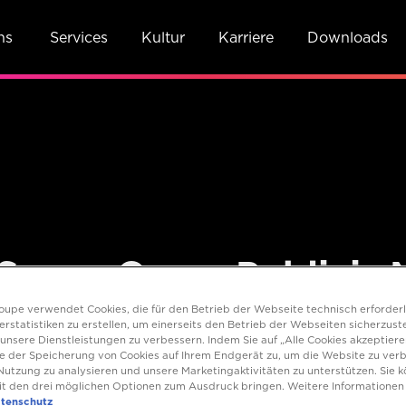
ns
Services
Kultur
Karriere
Downloads
Seven.One x Publicis 
roupe verwendet Cookies, die für den Betrieb der Webseite technisch erforderl
rstatistiken zu erstellen, um einerseits den Betrieb der Webseiten sicherzust
unsere Dienstleistungen zu verbessern. Indem Sie auf „Alle Cookies akzeptieren
e der Speicherung von Cookies auf Ihrem Endgerät zu, um die Website zu verb
utzung zu analysieren und unsere Marketingaktivitäten zu unterstützen. Sie k
t den drei möglichen Optionen zum Ausdruck bringen. Weitere Informationen f
tenschutz