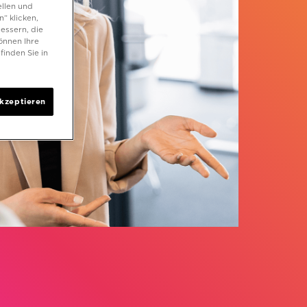
ellen und
“ klicken,
essern, die
önnen Ihre
inden Sie in
akzeptieren