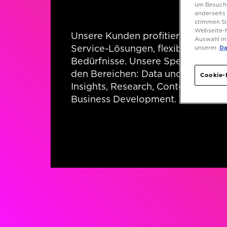
um Besuche
anderseits 
stimmen Si
Webseite-N
Unsere Kunden profitieren von indi
Auswahl mi
Service-Lösungen, flexibel angepas
unserer
Da
Bedürfnisse. Unsere Spezialist*inn
den Bereichen: Data und Technolo
Cookie-
Insights, Research, Content, Medi
Business Development.