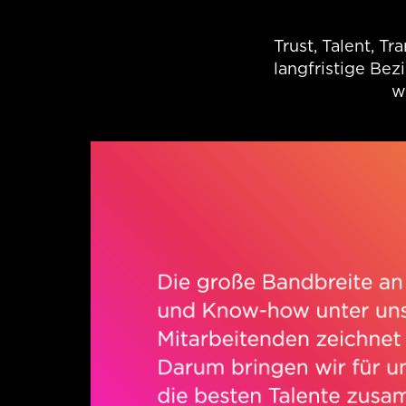
Technologielizenz
Platform an.
Trust, Talent, T
langfristige Be
w