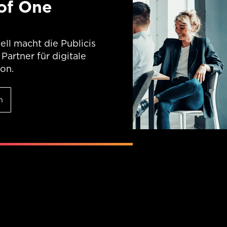
of One
ll macht die Publicis
artner für digitale
on.
n