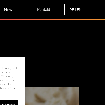
News
DE
|
EN
Kontakt
GLE
ich sind, und
ellen und
“ klicken,
essern, die
önnen Ihre
inden Sie in
akzeptieren