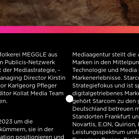
Molkerei MEGGLE aus
Mediaagentur stellt di
m Publicis-Netzwerk
Marken in den Mittelpun
der Mediastrategie, -
Technologie und Media 
naging Director Kirstin
Markenerlebnisse. Starco
or Karlgeorg Pfleger
Strategiefokus und ist s
ditor Kollat Media Team
digitalgetriebenes Marke
en.
gehört Starcom zu den 
Deutschland betreuen me
Standorten Frankfurt u
 2023 um die
Novartis, E.ON, Quirion,
ümmern, sie in der
Leistungsspektrum umfas
ation positionieren und