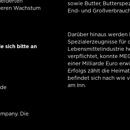
eiderten
sowie Butter, Butterspezi
iteren Wachstum
End- und Großverbrauch
Darüber hinaus werden 
Spezialerzeugnisse für 
 sich bitte an
Lebensmittelindustrie he
verpflichtet, konnte ME
einer Milliarde Euro erw
Erfolgs zählt die Heim
befindet sich nach wie
am Inn.
.de
ompany. Die