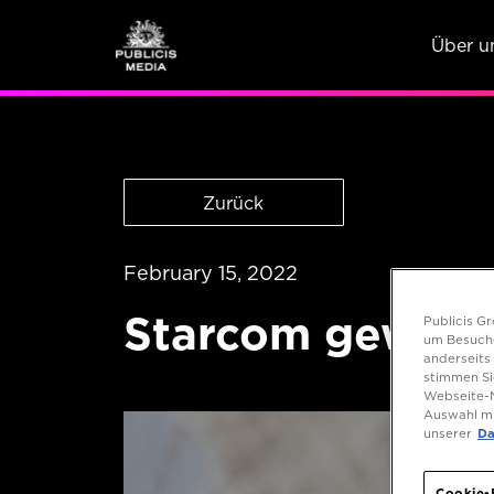
Über u
Zurück
February 15, 2022
Starcom gewinn
Publicis G
um Besuche
anderseits 
stimmen Si
Webseite-N
Auswahl mi
unserer
Da
Cookie-