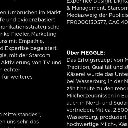
Experince Design, Digit
& Management. Starcom i
den Umbrüchen im Markt
Mediazweig der Publicis
fe und evidenzbasiert
FR0000130577, CAC 40
munikationsstrategische
ike Fiedler, Marketing
uns mit Empathie,
d Expertise begeistert.
Über MEGGLE:
ie, mit der Starcom
Das Erfolgsrezept von M
e Aktivierung von TV und
Tradition, Qualität und 
in echter
Käserei wurde das Unte
für weiteres
bei Wasserburg in der 
zählt heute zu den reno
Milcherzeugnissen in E
auch in Nord- und Süda
vertrieben. Mit ca. 2.500
 Mittelstandes“,
Wasserburg, produziert
en uns sehr, das
hochwertige Milch-, Kä