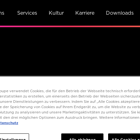
ns
Services
Kultur
Karriere
Downloads
t Mediaetat von MEG
roupe verwendet Cookies, die für den Betrieb der Webseite technisch erforderl
rstatistiken zu erstellen, um einerseits den Betrieb der Webseiten sicherzust
unsere Dienstleistungen zu verbessern. Indem Sie auf „Alle Cookies akzeptieren
e der Speicherung von Cookies auf Ihrem Endgerät zu, um die Website zu verb
utzung zu analysieren und unsere Marketingaktivitäten zu unterstützen. Sie k
t den drei möglichen Optionen zum Ausdruck bringen. Weitere Informationen f
tenschutz
Einstellungen
Alle ablehnen
Alle Cookies 